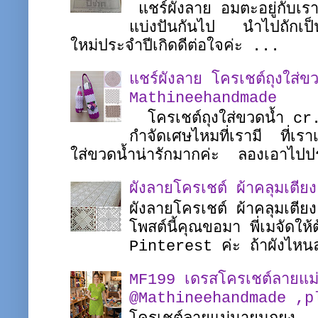
แชร์ผังลาย อมตะอยู่กับเร
แบ่งปันกันไป นำไปถักเป็
ใหม่ประจำปีเกิดดีต่อใจค่ะ ...
แชร์ผังลาย โครเชต์ถุงใส่ขว
Mathineehandmade
โครเชต์ถุงใส่ขวดน้ำ c
กำจัดเศษไหมที่เรามี ที่เรา
ใส่ขวดน้ำน่ารักมากค่ะ ลองเอาไปป
ผังลายโครเชต์ ผ้าคลุมเตี
ผังลายโครเชต์ ผ้าคลุมเตี
โพสต์นี้คุณขอมา พี่เมจัดใ
Pinterest ค่ะ ถ้าผังไหนล
MF199 เดรสโครเชต์ลายแม
@Mathineehandmade ,pl