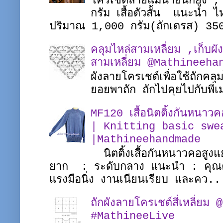
โครเชต์ลายแม่นายนกยูง ,
กรัม เสื้อตัวสั้น แนะนำ
ปริมาณ 1,000 กรัม(ถักเดรส) 35
คลุมไหล่สามเหลี่ยม ,เก็บผั
สามเหลี่ยม @Mathineeha
ผังลายโครเชต์เพื่อใช้ถักคล
ยอยพาถัก ถักไปคุยไปกับพ
MF120 เสื้อนิตติ้งกันหนาว
| Knitting basic swe
|Mathineehandmade
นิตติ้งเสื้อกันหนาวคอสูงแ
ยาก : ระดับกลาง แนะนำ : คุณควร
แรงมือนิ่ง งานเนียนเรียบ และคว..
ถักผังลายโครเชต์สี่เหลี่
#MathineeLive