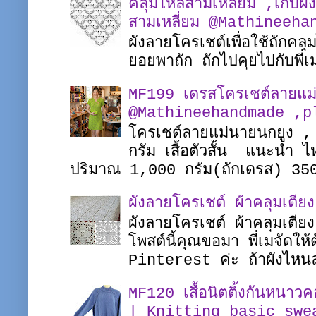
คลุมไหล่สามเหลี่ยม ,เก็บผั
สามเหลี่ยม @Mathineeha
ผังลายโครเชต์เพื่อใช้ถักคล
ยอยพาถัก ถักไปคุยไปกับพ
MF199 เดรสโครเชต์ลายแม
@Mathineehandmade ,pl
โครเชต์ลายแม่นายนกยูง ,
กรัม เสื้อตัวสั้น แนะนำ
ปริมาณ 1,000 กรัม(ถักเดรส) 35
ผังลายโครเชต์ ผ้าคลุมเตี
ผังลายโครเชต์ ผ้าคลุมเตี
โพสต์นี้คุณขอมา พี่เมจัดใ
Pinterest ค่ะ ถ้าผังไหนล
MF120 เสื้อนิตติ้งกันหนาว
| Knitting basic swe