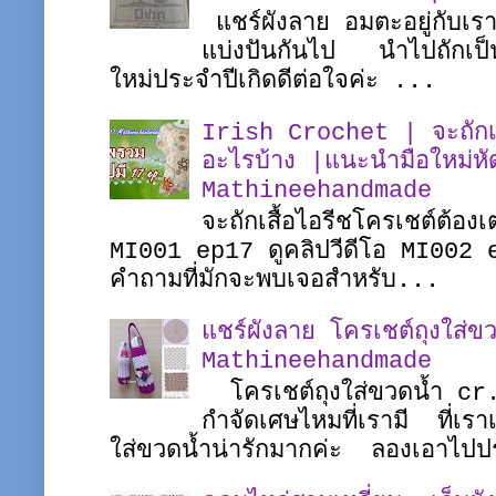
แชร์ผังลาย อมตะอยู่กับเร
แบ่งปันกันไป นำไปถักเป็
ใหม่ประจำปีเกิดดีต่อใจค่ะ ...
Irish Crochet | จะถักเสื
อะไรบ้าง |แนะนำมือใหม่หั
Mathineehandmade
จะถักเสื้อไอรีชโครเชต์ต้อง
MI001 ep17 ดูคลิปวีดีโอ MI002 
คำถามที่มักจะพบเจอสำหรับ...
แชร์ผังลาย โครเชต์ถุงใส่ขว
Mathineehandmade
โครเชต์ถุงใส่ขวดน้ำ c
กำจัดเศษไหมที่เรามี ที่เรา
ใส่ขวดน้ำน่ารักมากค่ะ ลองเอาไปป