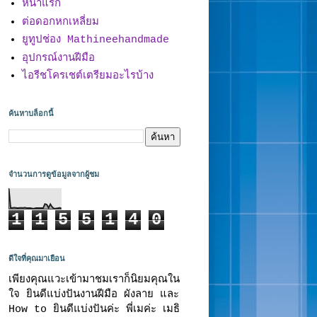
หน้าแรก
ต่อดอกหกเหลี่ยม
ยูทูปช่อง Mathineehandmade
อุปกรณ์งานฝีมือ
ไอรีชโครเชต์เตรียมอะไรบ้าง
ค้นหาบล็อกนี้
จำนวนการดูข้อมูลจากผู้ชม
1
1
5
5
1
4
0
ดีใจที่คุณมาเยือน
เพียงคุณแวะเข้ามาชมเราก็นิยมคุณใน
ใจ ยินดีแบ่งปันงานฝีมือ ผังลาย และ
How to ยินดีแบ่งปันค่ะ พี่เมค่ะ เมธิ