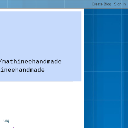
m.me/mathineehandmade
hineehandmade
เมนู