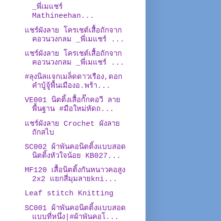
_พี่เมแชร์
Mathineehan...
แชร์ผังลาย โครเชต์เสื้อถักจาก
คอวนวงกลม _พี่เมแชร์ ...
แชร์ผังลาย โครเชต์เสื้อถักจาก
คอวนวงกลม _พี่เมแชร์ ...
#ลุงนิลแจกเมล็ดดาวเรือง,ดอก
คำบู้จู้พื้นเมืองอ.พร้า...
VE001 นิตติ้งเสื้อกั๊กคอวี ลาย
พื้นฐาน #มือใหม่หัดถ...
แชร์ผังลาย Crochet ผังลาย
ถักสไบ
SC002 ผ้าพันคอนิตติ้งแบบสอด
นิตติ้งหัวใจน้อย KB027...
MF120 เสื้อนิตติ้งกันหนาวคอสูง
2x2 แยกสี่มุมลายkni...
Leaf stitch Knitting
SC001 ผ้าพันคอนิตติ้งแบบสอด
แบบที่หนึ่ง|#ผ้าพันคอโ...