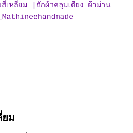
ี่เหลี่ยม |ถักผ้าคลุมเตียง ผ้าม่าน
ร์_Mathineehandmade
ี่ยม