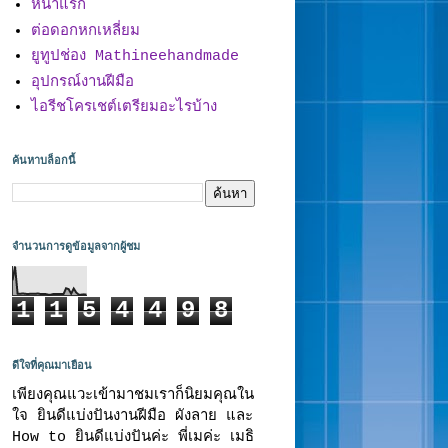
หน้าแรก
ต่อดอกหกเหลี่ยม
ยูทูปช่อง Mathineehandmade
อุปกรณ์งานฝีมือ
ไอรีชโครเชต์เตรียมอะไรบ้าง
ค้นหาบล็อกนี้
จำนวนการดูข้อมูลจากผู้ชม
1
1
5
4
4
9
8
ดีใจที่คุณมาเยือน
เพียงคุณแวะเข้ามาชมเราก็นิยมคุณใน
ใจ ยินดีแบ่งปันงานฝีมือ ผังลาย และ
How to ยินดีแบ่งปันค่ะ พี่เมค่ะ เมธิ