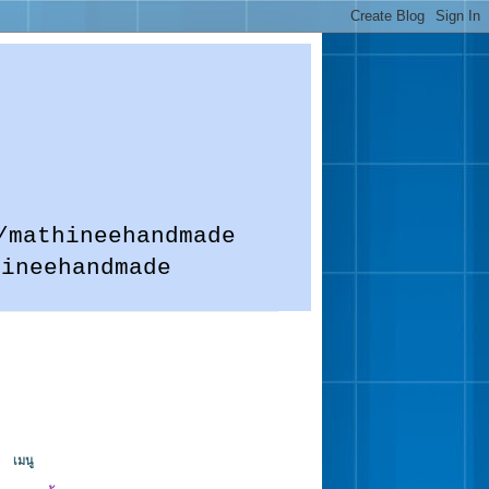
m.me/mathineehandmade
hineehandmade
เมนู