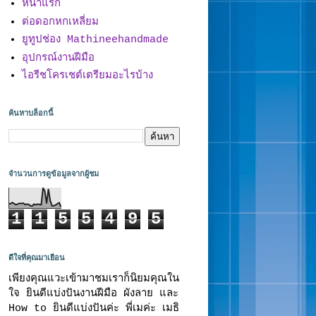
หน้าแรก
ต่อดอกหกเหลี่ยม
ยูทูปช่อง Mathineehandmade
อุปกรณ์งานฝีมือ
ไอรีชโครเชต์เตรียมอะไรบ้าง
ค้นหาบล็อกนี้
จำนวนการดูข้อมูลจากผู้ชม
1
1
5
5
4
9
5
ดีใจที่คุณมาเยือน
เพียงคุณแวะเข้ามาชมเราก็นิยมคุณใน
ใจ ยินดีแบ่งปันงานฝีมือ ผังลาย และ
How to ยินดีแบ่งปันค่ะ พี่เมค่ะ เมธิ