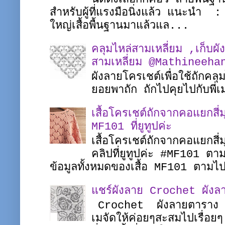
สำหรับผู้ที่แรงมือนิ่งแล้ว แนะนำ 
ใหญ่เสื้อพื้นฐานมาแล้วแล...
คลุมไหล่สามเหลี่ยม ,เก็บผั
สามเหลี่ยม @Mathineeha
ผังลายโครเชต์เพื่อใช้ถักคล
ยอยพาถัก ถักไปคุยไปกับพ
เสื้อโครเชต์ถักจากคอแยกส
MF101 ที่ยูทูปค่ะ
เสื้อโครเชต์ถักจากคอแยกสี่
คลิปที่ยูทูปค่ะ #MF101 
ข้อมูลทั้งหมดของเสื้อ MF101 ตาม
แชร์ผังลาย Crochet ผังล
Crochet ผังลายตาราง ผ
เมจัดให้ค่อยๆสะสมไปเรื่อย