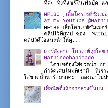
ที่ค่ะ ทั้งที่แชร์ในเฟสบุ๊ค
MF186 ,เสื้อโครเชต์ซัมเ
at my Youtube @Mathi
MF186 เสื้อโครเชต์ซัมเมอร
คลิปไว้ที่ยูทูป ช่อง Math
คลิปวีดีโอแนะนำให้ดู...
แชร์ผังลาย โครเชต์ถุงใส่ขว
Mathineehandmade
โครเชต์ถุงใส่ขวดน้ำ c
กำจัดเศษไหมที่เรามี ที่เรา
ใส่ขวดน้ำน่ารักมากค่ะ ลองเอาไปป
เสื้อนิตติ้งถักจากล่างขึ้นบน