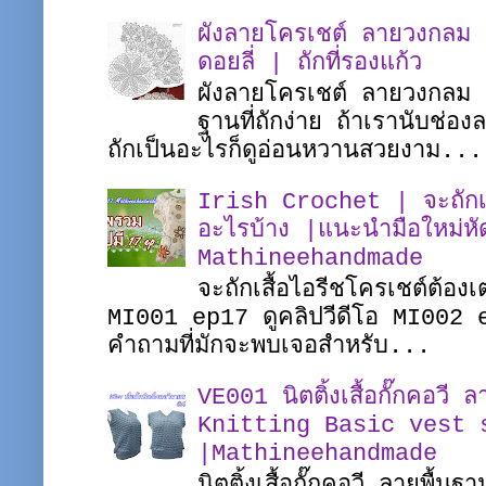
ผังลายโครเชต์ ลายวงกลม |
ดอยลี่ | ถักที่รองแก้ว
ผังลายโครเชต์ ลายวงกลม ชิ
ฐานที่ถักง่าย ถ้าเรานับช่อ
ถักเป็นอะไรก็ดูอ่อนหวานสวยงาม...
Irish Crochet | จะถักเสื
อะไรบ้าง |แนะนำมือใหม่หั
Mathineehandmade
จะถักเสื้อไอรีชโครเชต์ต้อง
MI001 ep17 ดูคลิปวีดีโอ MI002 
คำถามที่มักจะพบเจอสำหรับ...
VE001 นิตติ้งเสื้อกั๊กคอวี 
Knitting Basic vest 
|Mathineehandmade
นิตติ้งเสื้อกั๊กคอวี ลายพื้น