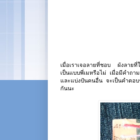
เมื่อเราเจอลายที่ชอบ ผังลายที
เป็นแบบพี่เมหรือไม่ เมื่อมีคำ
และแบ่งปันคนอื่น จะเป็นคำตอบช
กันนะ