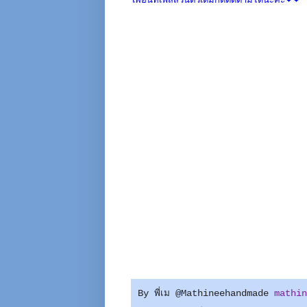
By พี่เม @Mathineehandmade
mathin