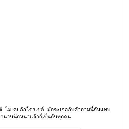
์ ไม่เคยถักโครเชต์ มักจะเจอกับคำถามนี้กันแทบ
านานนักหนาแล้วก็เป็นกันทุกคน