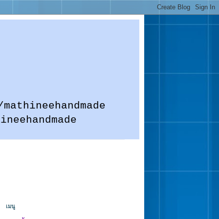
m.me/mathineehandmade
hineehandmade
เมนู