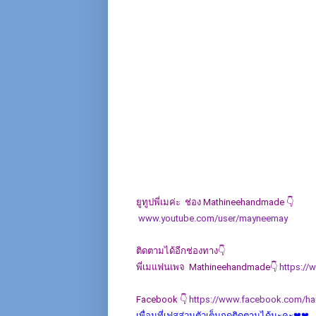
ยูทูปพี่เมค่ะ  ช่อง Mathineehandmade 👇
www.youtube.com/user/mayneemay
ติดตามได้อีกช่องทาง👇 
พี่เมแฟนเพจ  Mathineehandmade👇
https:/
Facebook 👇 
https://www.facebook.com/
เพื่อนที่เฟสส่วนตัวเต็มกดติดตามได้นะคะ❤❤