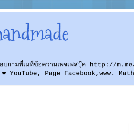
handmade
ก สอบถามพี่เมที่ข้อความเพจเฟสบุ๊ค http://
 ❤ YouTube, Page Facebook,www. Mat