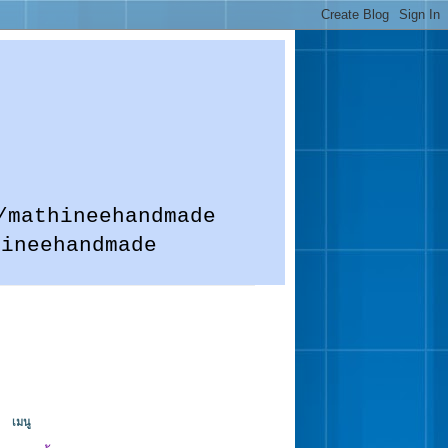
m.me/mathineehandmade
hineehandmade
เมนู