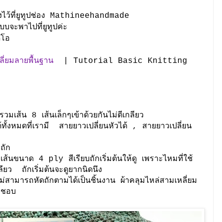
ลงไว้ที่ยูทูปช่อง Mathineehandmade
บบจะพาไปที่ยูทูปค่ะ
ดีโอ
ี่ยมลายพื้นฐาน
| Tutorial Basic Knitting
de
ส้น 8 เส้นเล็กๆเข้าด้วยกันไม่ตีเกลียว
ั้งหมดที่เรามี สายยาวเปลี่ยนหัวได้ , สายยาวเปลี่ยน
ถัก
้นขนาด 4 ply สีเรียบถักเริ่มต้นให้ดู เพราะไหมที่ใช้
ลียว ถักเริ่มต้นจะดูยากนิดนึง
่สามารถหัดถักตามได้เป็นชิ้นงาน ผ้าคลุมไหล่สามเหลี่ยม
มชอบ