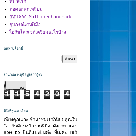
หน้าแรก
ต่อดอกหกเหลี่ยม
ยูทูปช่อง Mathineehandmade
อุปกรณ์งานฝีมือ
ไอรีชโครเชต์เตรียมอะไรบ้าง
ค้นหาบล็อกนี้
จำนวนการดูข้อมูลจากผู้ชม
1
1
5
4
2
0
4
ดีใจที่คุณมาเยือน
เพียงคุณแวะเข้ามาชมเราก็นิยมคุณใน
ใจ ยินดีแบ่งปันงานฝีมือ ผังลาย และ
How to ยินดีแบ่งปันค่ะ พี่เมค่ะ เมธิ