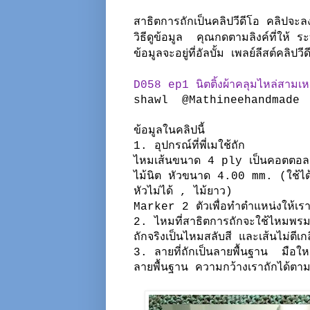
สาธิตการถักเป็นคลิปวีดีโอ คลิปจะ
วิธีดูข้อมูล คุณกดตามลิงค์ที่ให้ ระ
ข้อมูลจะอยู่ที่อัลบั้ม เพลย์ลีสต์คลิปวี
D058 ep1 นิตติ้งผ้าคลุมไหล่สามเหล
shawl @Mathineehandma
ข้อมูลในคลิปนี้
1. อุปกรณ์ที่พี่เมใช้ถัก
ไหมเส้นขนาด 4 ply เป็นคอตตอลรวมเ
ไม้นิต หัวขนาด 4.00 mm. (ใช้ได้ท
หัวไม่ได้ , ไม้ยาว)
Marker 2 ตัวเพื่อทำตำแหน่งให้เรา
2. ไหมที่สาธิตการถักจะใช้ไหมพรมเส
ถักจริงเป็นไหมสลับสี และเส้นไม่ตีเก
3. ลายที่ถักเป็นลายพื้นฐาน มือใหม
ลายพื้นฐาน ความกว้างเราถักได้ตา