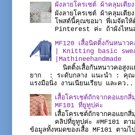
ผังลายโครเชต์ ผ้าคลุมเตี
ผังลายโครเชต์ ผ้าคลุมเตี
โพสต์นี้คุณขอมา พี่เมจัดใ
Pinterest ค่ะ ถ้าผังไหนล
MF120 เสื้อนิตติ้งกันหนาว
| Knitting basic swe
|Mathineehandmade
นิตติ้งเสื้อกันหนาวคอสูงแ
ยาก : ระดับกลาง แนะนำ : คุณควร
แรงมือนิ่ง งานเนียนเรียบ และคว..
เสื้อโครเชต์ถักจากคอแยกส
MF101 ที่ยูทูปค่ะ
เสื้อโครเชต์ถักจากคอแยกสี่
คลิปที่ยูทูปค่ะ #MF101 
ข้อมูลทั้งหมดของเสื้อ MF101 ตาม