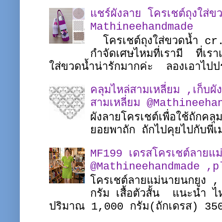
แชร์ผังลาย โครเชต์ถุงใส่ขว
Mathineehandmade
โครเชต์ถุงใส่ขวดน้ำ c
กำจัดเศษไหมที่เรามี ที่เรา
ใส่ขวดน้ำน่ารักมากค่ะ ลองเอาไปป
คลุมไหล่สามเหลี่ยม ,เก็บผั
สามเหลี่ยม @Mathineeha
ผังลายโครเชต์เพื่อใช้ถักคล
ยอยพาถัก ถักไปคุยไปกับพ
MF199 เดรสโครเชต์ลายแม
@Mathineehandmade ,pl
โครเชต์ลายแม่นายนกยูง ,
กรัม เสื้อตัวสั้น แนะนำ
ปริมาณ 1,000 กรัม(ถักเดรส) 35