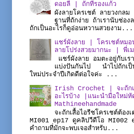
ดอยลี่ | ถักที่รองแก้ว
ผังลายโครเชต์ ลายวงกลม ชิ
ฐานที่ถักง่าย ถ้าเรานับช่อ
ถักเป็นอะไรก็ดูอ่อนหวานสวยงาม...
แชร์ผังลาย | โครเชต์หมอน
ลายโปร่งสวยมากนะ | พี่
แชร์ผังลาย อมตะอยู่กับเร
แบ่งปันกันไป นำไปถักเป็
ใหม่ประจำปีเกิดดีต่อใจค่ะ ...
Irish Crochet | จะถักเสื
อะไรบ้าง |แนะนำมือใหม่หั
Mathineehandmade
จะถักเสื้อไอรีชโครเชต์ต้อง
MI001 ep17 ดูคลิปวีดีโอ MI002 
คำถามที่มักจะพบเจอสำหรับ...