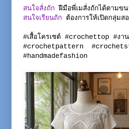
สนใจสั่งถัก
ฝีมือพี่เมสั่งถักได้ตามข
สนใจเรียนถัก
ต้องการให้เปิดกลุ่มสอ
#เสื้อโครเชต์ #crochettop #งาน
#crochetpattern #crochets
#handmadefashion