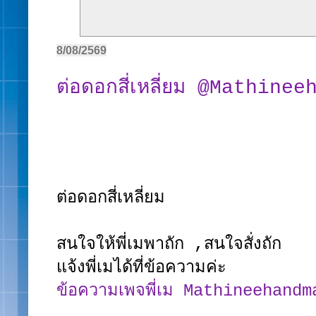
8/08/2569
ต่อดอกสี่เหลี่ยม @Mathine
ต่อดอกสี่เหลี่ยม
สนใจให้พี่เมพาถัก ,สนใจสั่งถัก
แจ้งพี่เมได้ที่ข้อความค่ะ
ข้อความเพจพี่เม Mathineehandm