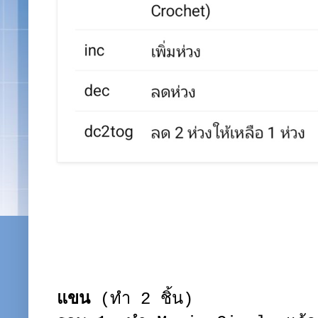
แขน
(ทำ 2 ชิ้น)