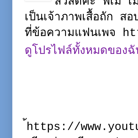
สวัสดีค่ะ พี่เ
เป็นเจ้าภาพเสื้อถัก ส
ที่ข้อความแฟนเพจ 
ดูโปรไฟล์ทั้งหมดของฉั
้https://www.you