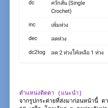
ตำแหน่งติดตา (แนะนำ)
จากรูปกระต่ายที่ส่งมาก่อนหน้านี้ 