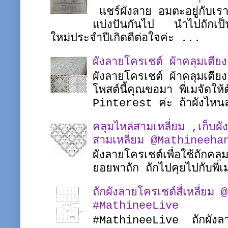
แชร์ผังลาย อมตะอยู่กับเร
แบ่งปันกันไป นำไปถักเป็
ใหม่ประจำปีเกิดดีต่อใจค่ะ ...
ผังลายโครเชต์ ผ้าคลุมเตี
ผังลายโครเชต์ ผ้าคลุมเตี
โพสต์นี้คุณขอมา พี่เมจัดใ
Pinterest ค่ะ ถ้าผังไหนล
คลุมไหล่สามเหลี่ยม ,เก็บผั
สามเหลี่ยม @Mathineeha
ผังลายโครเชต์เพื่อใช้ถักคล
ยอยพาถัก ถักไปคุยไปกับพ
ถักผังลายโครเชต์สี่เหลี่
#MathineeLive
#MathineeLive ถักผังล