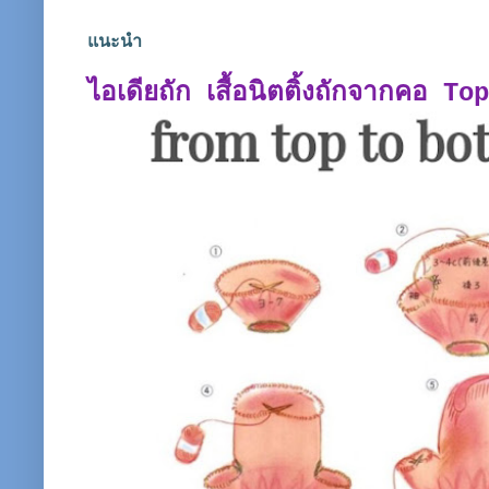
แนะนำ
ไอเดียถัก เสื้อนิตติ้งถักจากคอ T