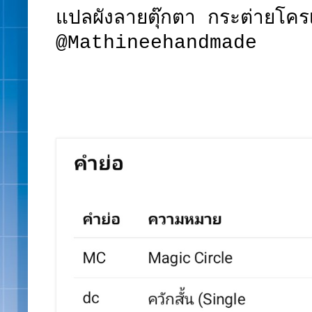
แปลผังลายตุ๊กตา กระต่ายโคร
@Mathineehandmade