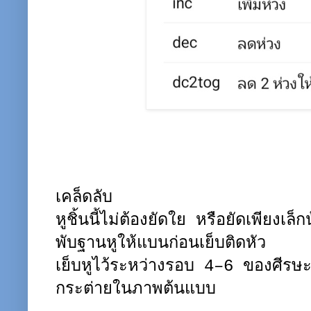
เคล็ดลับ
หูชิ้นนี้ไม่ต้องยัดใย หรือยัดเพียงเล็ก
พับฐานหูให้แบนก่อนเย็บติดหัว
เย็บหูไว้ระหว่างรอบ 4–6 ของศีรษะ
กระต่ายในภาพต้นแบบ