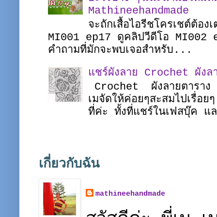
Mathineehandmade
จะถักเสื้อไอรีชโครเชต์ต้อง
MI001 ep17 ดูคลิปวีดีโอ MI002 
คำถามที่มักจะพบเจอสำหรับ...
แชร์ผังลาย Crochet ผังล
Crochet ผังลายตาราง ผ
เมจัดให้ค่อยๆสะสมไปเรื่อย
ที่ค่ะ ทั้งที่แชร์ในเฟสบุ๊ค
เกี่ยวกับฉัน
mathineehandmade