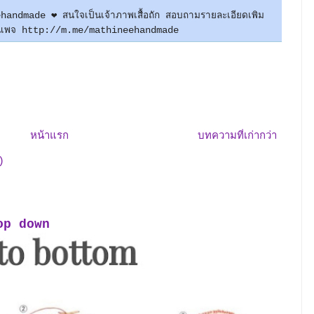
neehandmade ❤ สนใจเป็นเจ้าภาพเสื้อถัก สอบถามรายละเอียดเพิม
มแฟนเพจ http://m.me/mathineehandmade
หน้าแรก
บทความที่เก่ากว่า
)
 Top down