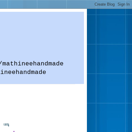
m.me/mathineehandmade
hineehandmade
เมนู