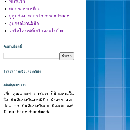
หน้าแรก
ต่อดอกหกเหลี่ยม
ยูทูปช่อง Mathineehandmade
อุปกรณ์งานฝีมือ
ไอรีชโครเชต์เตรียมอะไรบ้าง
ค้นหาบล็อกนี้
จำนวนการดูข้อมูลจากผู้ชม
ดีใจที่คุณมาเยือน
เพียงคุณแวะเข้ามาชมเราก็นิยมคุณใน
ใจ ยินดีแบ่งปันงานฝีมือ ผังลาย และ
How to ยินดีแบ่งปันค่ะ พี่เมค่ะ เมธิ
นี Mathineehandmade