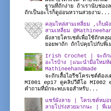
ฐานที่ถักง่าย ถ้าเรานับช่อ
ถักเป็นอะไรก็ดูอ่อนหวานสวยงาม...
คลุมไหล่สามเหลี่ยม ,เก็บผั
สามเหลี่ยม @Mathineeha
ผังลายโครเชต์เพื่อใช้ถักคล
ยอยพาถัก ถักไปคุยไปกับพ
Irish Crochet | จะถักเสื
อะไรบ้าง |แนะนำมือใหม่หั
Mathineehandmade
จะถักเสื้อไอรีชโครเชต์ต้อง
MI001 ep17 ดูคลิปวีดีโอ MI002 
คำถามที่มักจะพบเจอสำหรับ...
แชร์ผังลาย | โครเชต์หมอน
ลายโปร่งสวยมากนะ | พี่