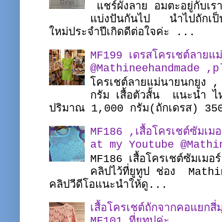
แชร์ผังลาย อมตะอยู่กับเร
แบ่งปันกันไป นำไปถักเป็
ใหม่ประจำปีเกิดดีต่อใจค่ะ ...
MF199 เดรสโครเชต์ลายแม
@Mathineehandmade ,pl
โครเชต์ลายแม่นายนกยูง ,
กรัม เสื้อตัวสั้น แนะนำ
ปริมาณ 1,000 กรัม(ถักเดรส) 35
MF186 ,เสื้อโครเชต์ซัมเ
at my Youtube @Mathi
MF186 เสื้อโครเชต์ซัมเมอร
คลิปไว้ที่ยูทูป ช่อง Math
คลิปวีดีโอแนะนำให้ดู...
เสื้อโครเชต์ถักจากคอแยกส
MF101 ที่ยูทูปค่ะ