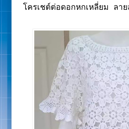
โครเชต์ต่อดอกหกเหลี่ยม ลา