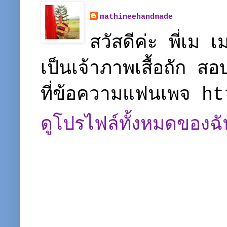
mathineehandmade
สวัสดีค่ะ พี่เ
เป็นเจ้าภาพเสื้อถัก ส
ที่ข้อความแฟนเพจ 
ดูโปรไฟล์ทั้งหมดของฉั