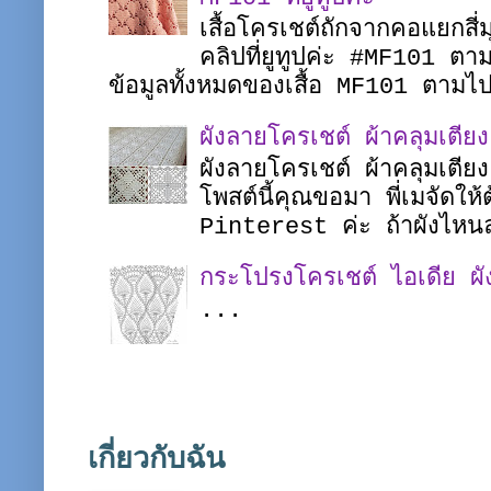
เสื้อโครเชต์ถักจากคอแยกสี่
คลิปที่ยูทูปค่ะ #MF101 
ข้อมูลทั้งหมดของเสื้อ MF101 ตาม
ผังลายโครเชต์ ผ้าคลุมเตี
ผังลายโครเชต์ ผ้าคลุมเตี
โพสต์นี้คุณขอมา พี่เมจัดใ
Pinterest ค่ะ ถ้าผังไหนล
กระโปรงโครเชต์ ไอเดีย ผ
...
เกี่ยวกับฉัน