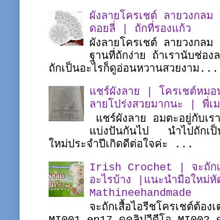
ผังลายโครเชต์ ลายวงกลม |
ดอยลี่ | ถักที่รองแก้ว
ผังลายโครเชต์ ลายวงกลม ชิ
ฐานที่ถักง่าย ถ้าเรานับช่อ
ถักเป็นอะไรก็ดูอ่อนหวานสวยงาม...
แชร์ผังลาย | โครเชต์หมอน
ลายโปร่งสวยมากนะ | พี่
แชร์ผังลาย อมตะอยู่กับเร
แบ่งปันกันไป นำไปถักเป็
ใหม่ประจำปีเกิดดีต่อใจค่ะ ...
Irish Crochet | จะถักเสื
อะไรบ้าง |แนะนำมือใหม่หั
Mathineehandmade
จะถักเสื้อไอรีชโครเชต์ต้อง