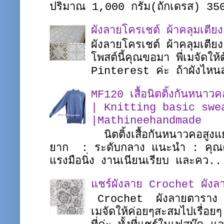
ปริมาณ 1,000 กรัม(ถักเดรส) 35
ผังลายโครเชต์ ผ้าคลุมเตี
ผังลายโครเชต์ ผ้าคลุมเตี
โพสต์นี้คุณขอมา พี่เมจัดใ
Pinterest ค่ะ ถ้าผังไหนล
MF120 เสื้อนิตติ้งกันหนาว
| Knitting basic swe
|Mathineehandmade
นิตติ้งเสื้อกันหนาวคอสูงแ
ยาก : ระดับกลาง แนะนำ : คุณควร
แรงมือนิ่ง งานเนียนเรียบ และคว..
แชร์ผังลาย Crochet ผังล
Crochet ผังลายตาราง ผ
เมจัดให้ค่อยๆสะสมไปเรื่อย