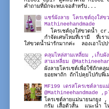
MI001 ep17 ดูคลิปวีดีโอ MI002 
คำถามที่มักจะพบเจอสำหรับ...
แชร์ผังลาย โครเชต์ถุงใส่ขว
Mathineehandmade
โครเชต์ถุงใส่ขวดน้ำ c
กำจัดเศษไหมที่เรามี ที่เรา
ใส่ขวดน้ำน่ารักมากค่ะ ลองเอาไปป
คลุมไหล่สามเหลี่ยม ,เก็บผั
สามเหลี่ยม @Mathineeha
ผังลายโครเชต์เพื่อใช้ถักคล
ยอยพาถัก ถักไปคุยไปกับพ
MF199 เดรสโครเชต์ลายแม
@Mathineehandmade ,pl
โครเชต์ลายแม่นายนกยูง ,
กรัม เสื้อตัวสั้น แนะนำ