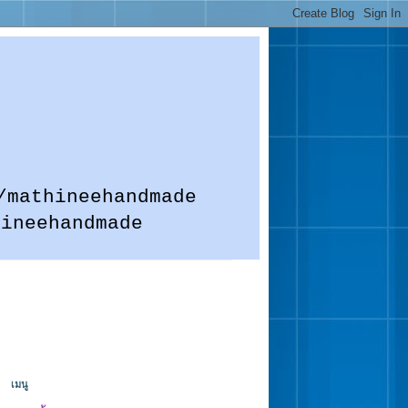
m.me/mathineehandmade
hineehandmade
เมนู