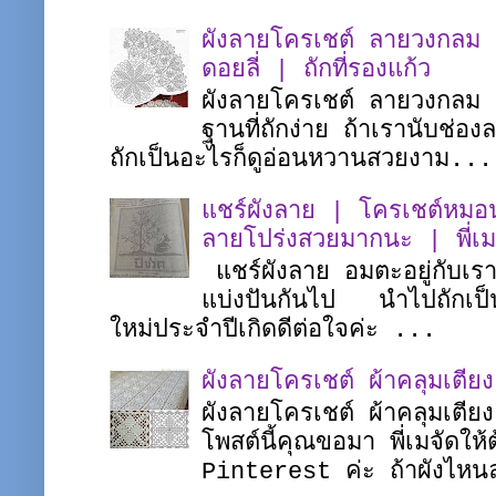
ผังลายโครเชต์ ลายวงกลม |
ดอยลี่ | ถักที่รองแก้ว
ผังลายโครเชต์ ลายวงกลม ชิ
ฐานที่ถักง่าย ถ้าเรานับช่อ
ถักเป็นอะไรก็ดูอ่อนหวานสวยงาม...
แชร์ผังลาย | โครเชต์หมอน
ลายโปร่งสวยมากนะ | พี่
แชร์ผังลาย อมตะอยู่กับเร
แบ่งปันกันไป นำไปถักเป็
ใหม่ประจำปีเกิดดีต่อใจค่ะ ...
ผังลายโครเชต์ ผ้าคลุมเตี
ผังลายโครเชต์ ผ้าคลุมเตี
โพสต์นี้คุณขอมา พี่เมจัดใ
Pinterest ค่ะ ถ้าผังไหนล