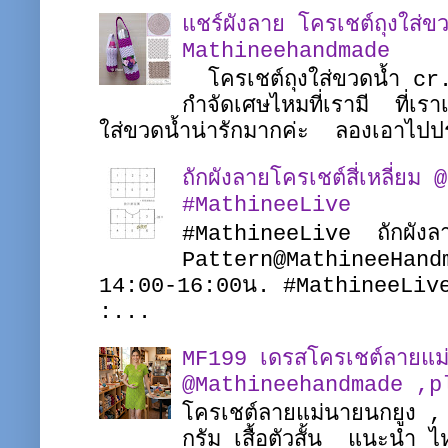
แชร์ผังลาย โครเชต์ถุงใส่ขว
Mathineehandmade
โครเชต์ถุงใส่ขวดน้ำ c
กำจัดเศษไหมที่เรามี ที่เรา
ใส่ขวดน้ำน่ารักมากค่ะ ลองเอาไปป
ถักผังลายโครเชต์สี่เหลี่
#MathineeLive
#MathineeLive ถักผังล
Pattern@MathineeHandma
14:00-16:00น. #MathineeLive
:...
MF199 เดรสโครเชต์ลายแม
@Mathineehandmade ,pl
โครเชต์ลายแม่นายนกยูง ,
กรัม เสื้อตัวสั้น แนะนำ