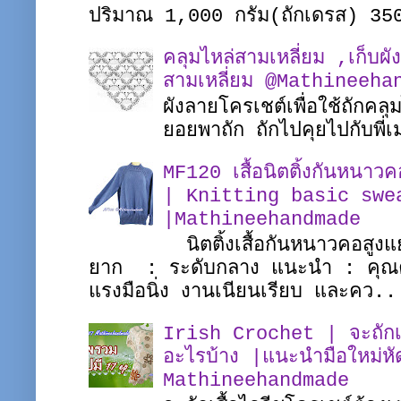
ปริมาณ 1,000 กรัม(ถักเดรส) 35
คลุมไหล่สามเหลี่ยม ,เก็บผั
สามเหลี่ยม @Mathineeha
ผังลายโครเชต์เพื่อใช้ถักคล
ยอยพาถัก ถักไปคุยไปกับพ
MF120 เสื้อนิตติ้งกันหนาว
| Knitting basic swe
|Mathineehandmade
นิตติ้งเสื้อกันหนาวคอสูงแ
ยาก : ระดับกลาง แนะนำ : คุณควร
แรงมือนิ่ง งานเนียนเรียบ และคว..
Irish Crochet | จะถักเสื
อะไรบ้าง |แนะนำมือใหม่หั
Mathineehandmade