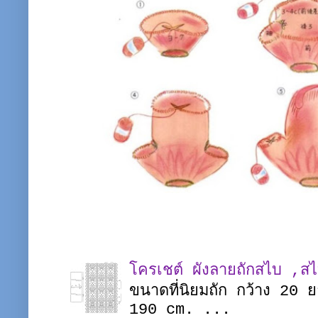
โครเชต์ ผังลายถักสไบ ,ส
ขนาดที่นิยมถัก กว้าง 20
190 cm. ...