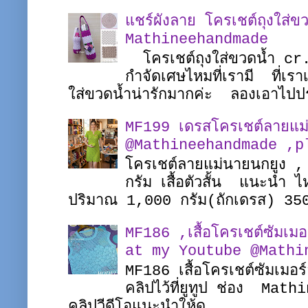
แชร์ผังลาย โครเชต์ถุงใส่ขว
Mathineehandmade
โครเชต์ถุงใส่ขวดน้ำ c
กำจัดเศษไหมที่เรามี ที่เรา
ใส่ขวดน้ำน่ารักมากค่ะ ลองเอาไปป
MF199 เดรสโครเชต์ลายแม
@Mathineehandmade ,pl
โครเชต์ลายแม่นายนกยูง ,
กรัม เสื้อตัวสั้น แนะนำ
ปริมาณ 1,000 กรัม(ถักเดรส) 35
MF186 ,เสื้อโครเชต์ซัมเ
at my Youtube @Mathi
MF186 เสื้อโครเชต์ซัมเมอร
คลิปไว้ที่ยูทูป ช่อง Math
คลิปวีดีโอแนะนำให้ดู...