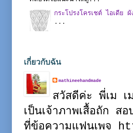
กระโปรงโครเชต์ ไอเดีย ผ
...
เกี่ยวกับฉัน
mathineehandmade
สวัสดีค่ะ พี่เ
เป็นเจ้าภาพเสื้อถัก ส
ที่ข้อความแฟนเพจ 