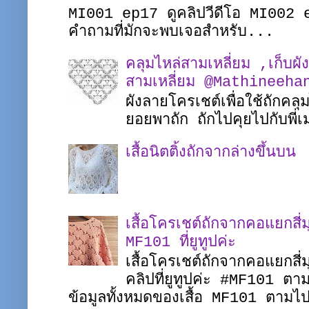
MI001 ep17 ดูคลิปวีดีโอ MI002 
คำถามที่มักจะพบเจอสำหรับ...
คลุมไหล่สามเหลี่ยม ,เก็บผั
สามเหลี่ยม @Mathineeha
ผังลายโครเชต์เพื่อใช้ถักคล
ยอยพาถัก ถักไปคุยไปกับพ
เสื้อนิตติ้งถักจากล่างขึ้นบน
เสื้อโครเชต์ถักจากคอแยกส
MF101 ที่ยูทูปค่ะ
เสื้อโครเชต์ถักจากคอแยกสี่
คลิปที่ยูทูปค่ะ #MF101 
ข้อมูลทั้งหมดของเสื้อ MF101 ตาม