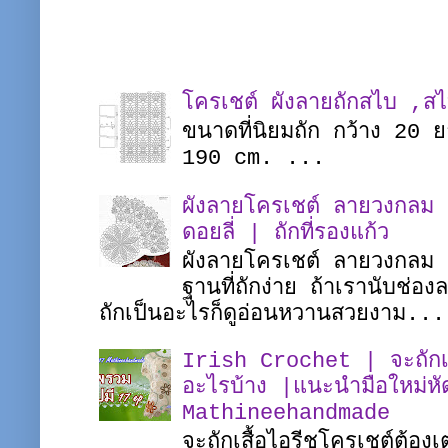
โครเชต์ ผังลายถักสไบ ,ส
ขนาดที่นิยมถัก กว้าง 20
190 cm. ...
ผังลายโครเชต์ ลายวงกลม |
ดอยลี่ | ถักที่รองแก้ว
ผังลายโครเชต์ ลายวงกลม ชิ
ฐานที่ถักง่าย ถ้าเรานับช่อ
ถักเป็นอะไรก็ดูอ่อนหวานสวยงาม...
Irish Crochet | จะถักเสื
อะไรบ้าง |แนะนำมือใหม่หั
Mathineehandmade
จะถักเสื้อไอรีชโครเชต์ต้อง