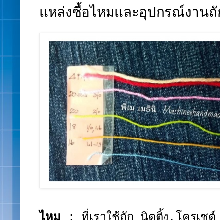
แหล่งซื้อไหมและอุปกรณ์งานถั
ไหม
: ที่เราใช้ถัก นิตติ้ง,โครเชต