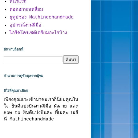
หน้าแรก
ต่อดอกหกเหลี่ยม
ยูทูปช่อง Mathineehandmade
อุปกรณ์งานฝีมือ
ไอรีชโครเชต์เตรียมอะไรบ้าง
ค้นหาบล็อกนี้
จำนวนการดูข้อมูลจากผู้ชม
ดีใจที่คุณมาเยือน
เพียงคุณแวะเข้ามาชมเราก็นิยมคุณใน
ใจ ยินดีแบ่งปันงานฝีมือ ผังลาย และ
How to ยินดีแบ่งปันค่ะ พี่เมค่ะ เมธิ
นี Mathineehandmade