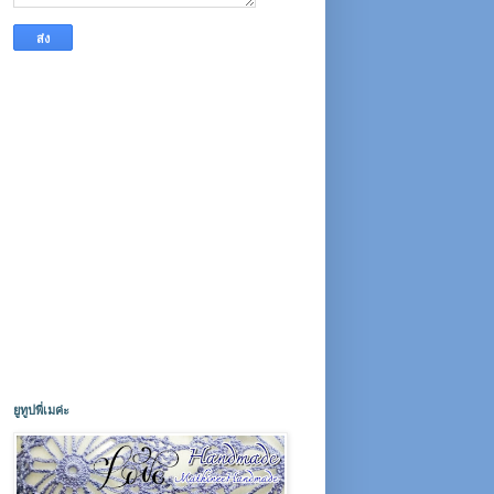
ยูทูปพี่เมค่ะ