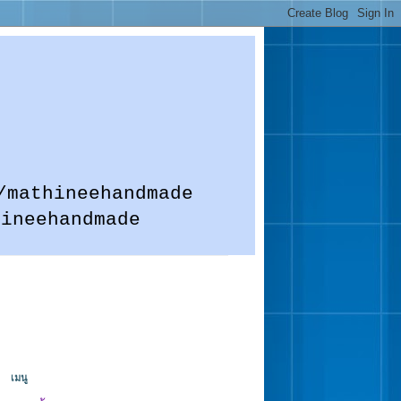
m.me/mathineehandmade
hineehandmade
เมนู