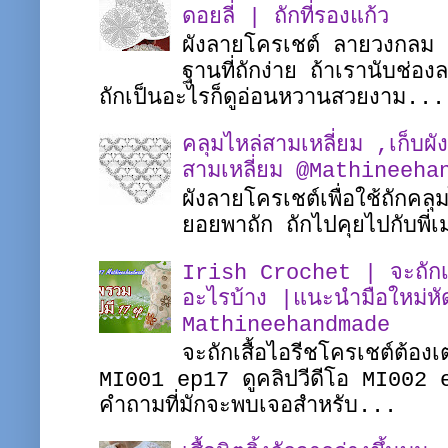
ดอยลี่ | ถักที่รองแก้ว
ผังลายโครเชต์ ลายวงกลม ชิ
ฐานที่ถักง่าย ถ้าเรานับช่อ
ถักเป็นอะไรก็ดูอ่อนหวานสวยงาม...
คลุมไหล่สามเหลี่ยม ,เก็บผั
สามเหลี่ยม @Mathineeha
ผังลายโครเชต์เพื่อใช้ถักคล
ยอยพาถัก ถักไปคุยไปกับพ
Irish Crochet | จะถักเสื
อะไรบ้าง |แนะนำมือใหม่หั
Mathineehandmade
จะถักเสื้อไอรีชโครเชต์ต้อง
MI001 ep17 ดูคลิปวีดีโอ MI002 
คำถามที่มักจะพบเจอสำหรับ...