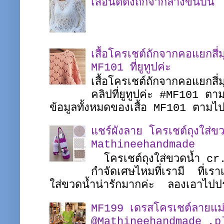
เสื้อนิตติ้งถักจากล่างขึ้นบน
เสื้อโครเชต์ถักจากคอแยกส
MF101 ที่ยูทูปค่ะ
เสื้อโครเชต์ถักจากคอแยกสี่
คลิปที่ยูทูปค่ะ #MF101 
ข้อมูลทั้งหมดของเสื้อ MF101 ตาม
แชร์ผังลาย โครเชต์ถุงใส่ขว
Mathineehandmade
โครเชต์ถุงใส่ขวดน้ำ c
กำจัดเศษไหมที่เรามี ที่เรา
ใส่ขวดน้ำน่ารักมากค่ะ ลองเอาไปป
MF199 เดรสโครเชต์ลายแม
@Mathineehandmade ,pl