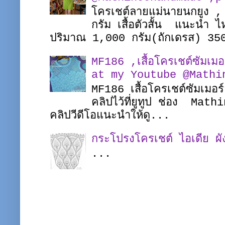
โครเชต์ลายแม่นายนกยูง ,
กรัม เสื้อตัวสั้น แนะนำ
ปริมาณ 1,000 กรัม(ถักเดรส) 35
MF186 ,เสื้อโครเชต์ซัมเ
at my Youtube @Mathi
MF186 เสื้อโครเชต์ซัมเมอร
คลิปไว้ที่ยูทูป ช่อง Math
คลิปวีดีโอแนะนำให้ดู...
กระโปรงโครเชต์ ไอเดีย ผ
...