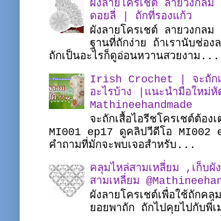
ผังลายโครเชต์ ลายวงกลม |
ดอยลี่ | ถักที่รองแก้ว
ผังลายโครเชต์ ลายวงกลม ชิ
ฐานที่ถักง่าย ถ้าเรานับช่อ
ถักเป็นอะไรก็ดูอ่อนหวานสวยงาม...
Irish Crochet | จะถักเสื
อะไรบ้าง |แนะนำมือใหม่หั
Mathineehandmade
จะถักเสื้อไอรีชโครเชต์ต้อง
MI001 ep17 ดูคลิปวีดีโอ MI002 
คำถามที่มักจะพบเจอสำหรับ...
คลุมไหล่สามเหลี่ยม ,เก็บผั
สามเหลี่ยม @Mathineeha
ผังลายโครเชต์เพื่อใช้ถักคล
ยอยพาถัก ถักไปคุยไปกับพ