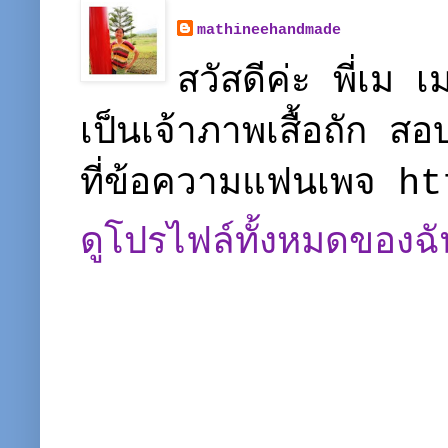
mathineehandmade
สวัสดีค่ะ พี่เ
เป็นเจ้าภาพเสื้อถัก ส
ที่ข้อความแฟนเพจ 
ดูโปรไฟล์ทั้งหมดของฉั