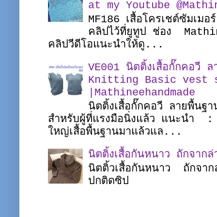
at my Youtube @Mathi
MF186 เสื้อโครเชต์ซัมเมอร
คลิปไว้ที่ยูทูป ช่อง Math
คลิปวีดีโอแนะนำให้ดู...
VE001 นิตติ้งเสื้อกั๊กคอวี 
Knitting Basic vest 
|Mathineehandmade
นิตติ้งเสื้อกั๊กคอวี ลายพื้น
สำหรับผู้ที่แรงมือนิ่งแล้ว แนะนำ 
ใหญ่เสื้อพื้นฐานมาแล้วแล...
นิตติ้งเสื้อกันหนาว ถักจากล่
นิตติ้วเสื้อกันหนาว ถักจาก
ปกติดซิป