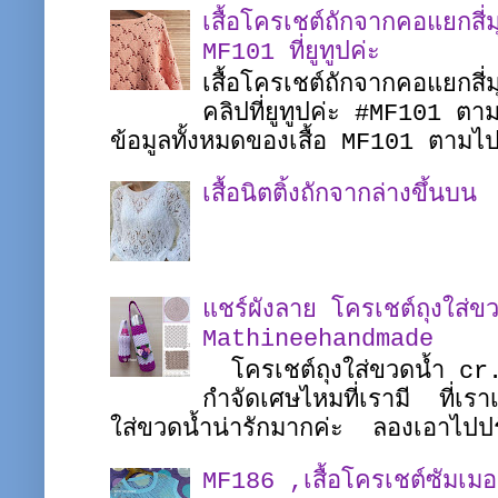
เสื้อโครเชต์ถักจากคอแยกส
MF101 ที่ยูทูปค่ะ
เสื้อโครเชต์ถักจากคอแยกสี่
คลิปที่ยูทูปค่ะ #MF101 
ข้อมูลทั้งหมดของเสื้อ MF101 ตาม
เสื้อนิตติ้งถักจากล่างขึ้นบน
แชร์ผังลาย โครเชต์ถุงใส่ขว
Mathineehandmade
โครเชต์ถุงใส่ขวดน้ำ c
กำจัดเศษไหมที่เรามี ที่เรา
ใส่ขวดน้ำน่ารักมากค่ะ ลองเอาไปป
MF186 ,เสื้อโครเชต์ซัมเ