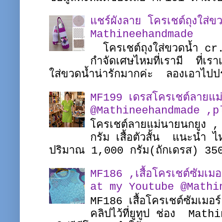
แชร์ผังลาย โครเชต์ถุงใส่ขว
Mathineehandmade
โครเชต์ถุงใส่ขวดน้ำ c
กำจัดเศษไหมที่เรามี ที่เรา
ใส่ขวดน้ำน่ารักมากค่ะ ลองเอาไปป
MF199 เดรสโครเชต์ลายแม
@Mathineehandmade ,pl
โครเชต์ลายแม่นายนกยูง ,
กรัม เสื้อตัวสั้น แนะนำ
ปริมาณ 1,000 กรัม(ถักเดรส) 35
MF186 ,เสื้อโครเชต์ซัมเ
at my Youtube @Mathi
MF186 เสื้อโครเชต์ซัมเมอร
คลิปไว้ที่ยูทูป ช่อง Math