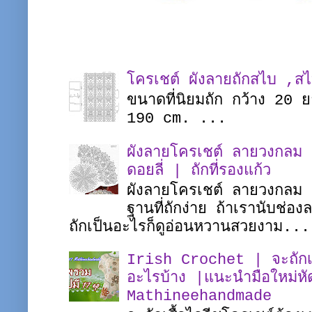
โครเชต์ ผังลายถักสไบ ,ส
ขนาดที่นิยมถัก กว้าง 20
190 cm. ...
ผังลายโครเชต์ ลายวงกลม |
ดอยลี่ | ถักที่รองแก้ว
ผังลายโครเชต์ ลายวงกลม ชิ
ฐานที่ถักง่าย ถ้าเรานับช่อ
ถักเป็นอะไรก็ดูอ่อนหวานสวยงาม...
Irish Crochet | จะถักเสื
อะไรบ้าง |แนะนำมือใหม่หั
Mathineehandmade