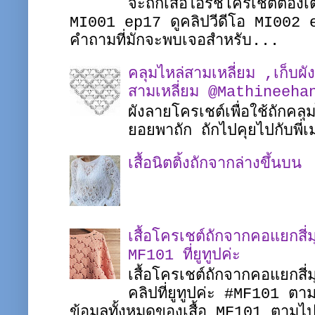
จะถักเสื้อไอรีชโครเชต์ต้อง
MI001 ep17 ดูคลิปวีดีโอ MI002 
คำถามที่มักจะพบเจอสำหรับ...
คลุมไหล่สามเหลี่ยม ,เก็บผั
สามเหลี่ยม @Mathineeha
ผังลายโครเชต์เพื่อใช้ถักคล
ยอยพาถัก ถักไปคุยไปกับพ
เสื้อนิตติ้งถักจากล่างขึ้นบน
เสื้อโครเชต์ถักจากคอแยกส
MF101 ที่ยูทูปค่ะ
เสื้อโครเชต์ถักจากคอแยกสี่
คลิปที่ยูทูปค่ะ #MF101 
ข้อมูลทั้งหมดของเสื้อ MF101 ตาม