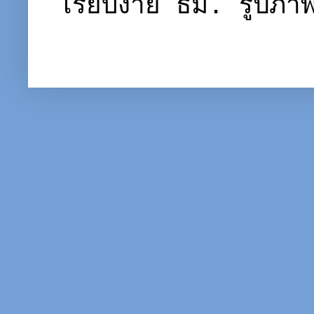
เรียบง่าย ธีม. รูปภ