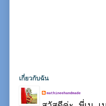
เกี่ยวกับฉัน
mathineehandmade
สวัสดีค่ะ พี่เ