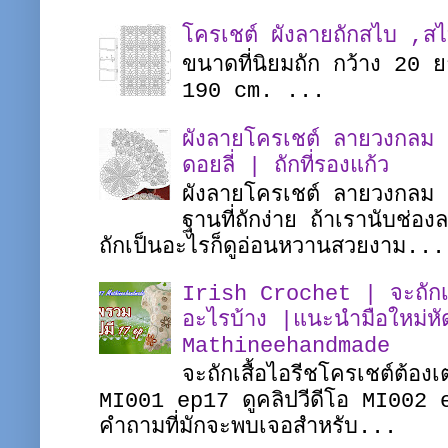
โครเชต์ ผังลายถักสไบ ,ส
ขนาดที่นิยมถัก กว้าง 20
190 cm. ...
ผังลายโครเชต์ ลายวงกลม |
ดอยลี่ | ถักที่รองแก้ว
ผังลายโครเชต์ ลายวงกลม ชิ
ฐานที่ถักง่าย ถ้าเรานับช่อ
ถักเป็นอะไรก็ดูอ่อนหวานสวยงาม...
Irish Crochet | จะถักเสื
อะไรบ้าง |แนะนำมือใหม่หั
Mathineehandmade
จะถักเสื้อไอรีชโครเชต์ต้อง
MI001 ep17 ดูคลิปวีดีโอ MI002 
คำถามที่มักจะพบเจอสำหรับ...