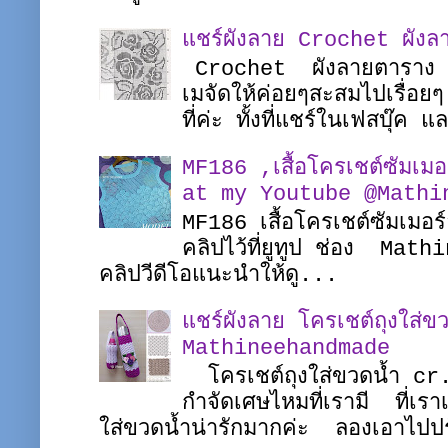
แชร์ผังลาย Crochet ผังล
Crochet ผังลายตาราง ผ
เมจัดให้ค่อยๆสะสมไปเรื่อย
ที่ค่ะ ทั้งที่แชร์ในเฟสบุ๊ค
MF186 ,เสื้อโครเชต์ซัมเ
at my Youtube @Mathi
MF186 เสื้อโครเชต์ซัมเมอร
คลิปไว้ที่ยูทูป ช่อง Math
คลิปวีดีโอแนะนำให้ดู...
แชร์ผังลาย โครเชต์ถุงใส่ขว
Mathineehandmade
โครเชต์ถุงใส่ขวดน้ำ c
กำจัดเศษไหมที่เรามี ที่เรา
ใส่ขวดน้ำน่ารักมากค่ะ ลองเอาไปป