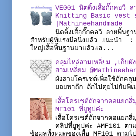
VE001 นิตติ้งเสื้อกั๊กคอวี 
Knitting Basic vest 
|Mathineehandmade
นิตติ้งเสื้อกั๊กคอวี ลายพื้น
สำหรับผู้ที่แรงมือนิ่งแล้ว แนะนำ 
ใหญ่เสื้อพื้นฐานมาแล้วแล...
คลุมไหล่สามเหลี่ยม ,เก็บผั
สามเหลี่ยม @Mathineeha
ผังลายโครเชต์เพื่อใช้ถักคล
ยอยพาถัก ถักไปคุยไปกับพ
เสื้อโครเชต์ถักจากคอแยกส
MF101 ที่ยูทูปค่ะ
เสื้อโครเชต์ถักจากคอแยกสี่
คลิปที่ยูทูปค่ะ #MF101 
ข้อมูลทั้งหมดของเสื้อ MF101 ตาม